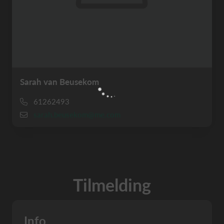
Sarah van Beusekom
61262493
sarah.beusekom@me.com
Tilmelding
Info