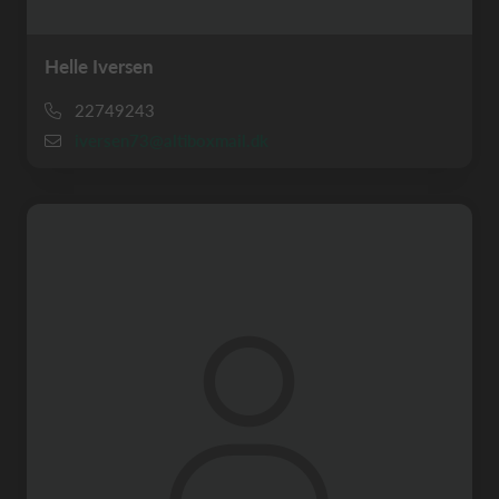
Helle Iversen
22749243
iversen73@altiboxmail.dk