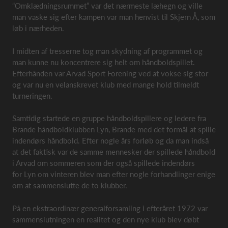
“Omklædningsrummet” var det nærmeste læhegn og ville
man vaske sig efter kampen var man henvist til Skjern Å, som
løb i nærheden.
I midten af tresserne tog man skydning af programmet og
man kunne nu koncentrere sig helt om håndboldspillet.
Efterhånden var Arvad Sport Forening ved at vokse sig stor
og var nu en velanskrevet klub med mange hold tilmeldt
turneringen.
Samtidig startede en gruppe håndboldspillere og ledere fra
Brande håndboldklubben Lyn, Brande med det formål at spille
indendørs håndbold. Efter nogle års forløb og da man indså
at det faktisk var de samme mennesker der spillede håndbold
i Arvad om sommeren som der også spillede indendørs
for Lyn om vinteren blev man efter nogle forhandlinger enige
om at sammenslutte de to klubber.
På en ekstraordinær generalforsamling i efteråret 1972 var
sammenslutningen en realitet og den nye klub blev døbt